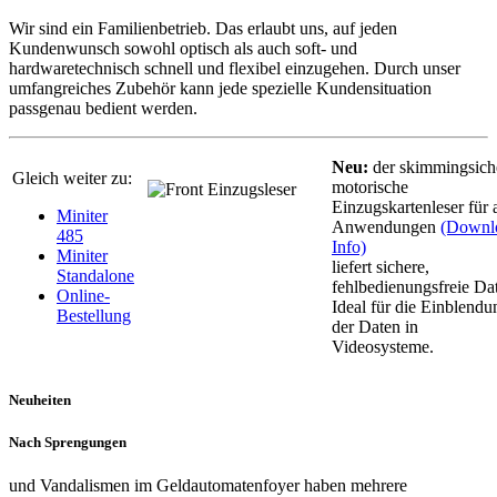
Wir sind ein Familienbetrieb. Das erlaubt uns, auf jeden
Kundenwunsch sowohl optisch als auch soft- und
hardwaretechnisch schnell und flexibel einzugehen. Durch unser
umfangreiches Zubehör kann jede spezielle Kundensituation
passgenau bedient werden.
Neu:
der skimmingsich
Gleich weiter zu:
motorische
Einzugskartenleser für a
Miniter
Anwendungen
(Downl
485
Info)
Miniter
liefert sichere,
Standalone
fehlbedienungsfreie Da
Online-
Ideal für die Einblendu
Bestellung
der Daten in
Videosysteme.
Neuheiten
Nach Sprengungen
und Vandalismen im Geldautomatenfoyer haben mehrere